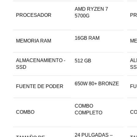
AMD RYZEN 7
PROCESADOR
P
5700G
16GB RAM
MEMORIA RAM
ME
ALMACENAMIENTO -
AL
512 GB
SSD
S
650W 80+ BRONZE
FUENTE DE PODER
FU
COMBO
COMBO
C
COMPLETO
24 PULGADAS –