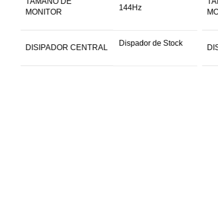
TAMAÑO DE
TA
144Hz
MONITOR
MO
Dispador de Stock
DISIPADOR CENTRAL
DI