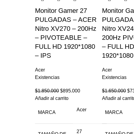
Monitor Gamer 27
Monitor G
PULGADAS – ACER
PULGADA
Nitro XV270 – 200Hz
Nitro XV2
– PIVOTEABLE –
200Hz PI
FULL HD 1920*1080
– FULL H
– IPS
1920*1080
Acer
Acer
Existencias
Existencias
$
1.850.000
$
895.000
$
1.650.000
$
7
Añadir al carrito
Añadir al carrit
Acer
MARCA
MARCA
27