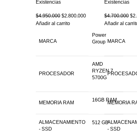
Existencias
Existencias
$
4.950.000
$
2.800.000
$
4.700.000
$
2
Añadir al carrito
Añadir al carrit
Power
MARCA
MARCA
Group
AMD
RYZEN 7
PROCESADOR
PROCESAD
5700G
16GB RAM
MEMORIA RAM
MEMORIA R
ALMACENAMIENTO
ALMACENA
512 GB
- SSD
- SSD