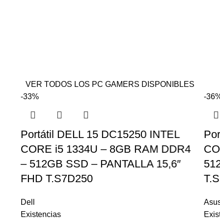
VER TODOS LOS PC GAMERS DISPONIBLES
-33%
-36
Portátil DELL 15 DC15250 INTEL
Po
CORE i5 1334U – 8GB RAM DDR4
CO
– 512GB SSD – PANTALLA 15,6″
51
FHD T.S7D250
T.
Dell
Asu
Existencias
Exis