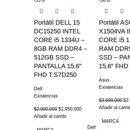
-33%
-36%
Portátil DELL 15
Portátil A
DC15250 INTEL
X1504VA 
CORE i5 1334U –
CORE i5 1
8GB RAM DDR4 –
RAM DDR5
512GB SSD –
SSD – PA
PANTALLA 15,6″
15,6″ FHD
FHD T.S7D250
Asus
Existencias
Dell
Existencias
$
3.699.000
$
2
Añadir al carrit
$
2.900.000
$
1.950.000
Añadir al carrito
MARCA
Dell
MARCA