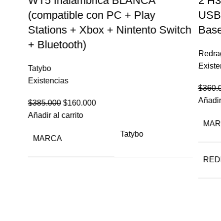
WT5 Inalambrica BLANCA
2 H3
(compatible con PC + Play
USB 
Stations + Xbox + Nintento Switch
Base
+ Bluetooth)
Redra
Existe
Tatybo
Existencias
$
360.
Añadir 
$
385.000
$
160.000
Añadir al carrito
MAR
Tatybo
MARCA
RED