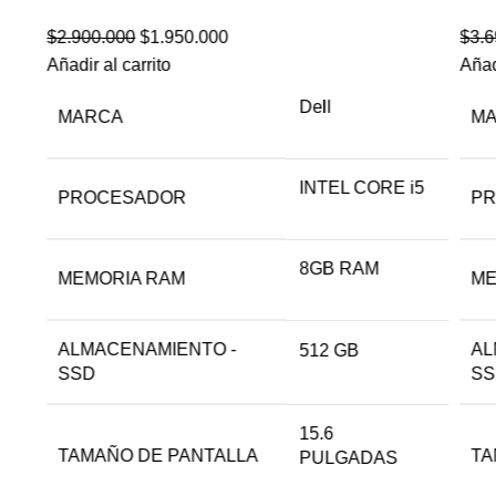
$
2.900.000
$
1.950.000
$
3.
Añadir al carrito
Añad
Dell
MARCA
M
INTEL CORE i5
PROCESADOR
P
8GB RAM
MEMORIA RAM
ME
ALMACENAMIENTO -
AL
512 GB
SSD
S
15.6
TAMAÑO DE PANTALLA
TA
PULGADAS