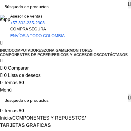
Asesor de ventas
+57 302-235-2303
COMPRA SEGURA
ENVÍOS A TODO COLOMBIA
INICIO
COMPUTADORES
ZONA GAMER
MONITORES
COMPONENTES DE PC
PERIFERICOS Y ACCESORIOS
CONTÁCTANOS
0
Comparar
0
Lista de deseos
0
Temas
$
0
Menú
0
Temas
$
0
Inicio
COMPONENTES Y REPUESTOS
TARJETAS GRAFICAS