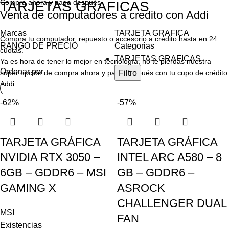
Compra ahora y paga después
TARJETAS GRAFICAS
Venta de computadores a credito con Addi
Marcas
TARJETA GRAFICA
Compra tu computador, repuesto o accesorio a crédito hasta en 24
RANGO DE PRECIO
Categorias
cuotas.
TARJETAS GRAFICAS
Ya es hora de tener lo mejor en tecnología, no te pierdas nuestra
Ordenar por
súper opción de compra ahora y paga después con tu cupo de crédito
Filtro
Addi
-62%
-57%
TARJETA GRÁFICA
TARJETA GRÁFICA
NVIDIA RTX 3050 –
INTEL ARC A580 – 8
6GB – GDDR6 – MSI
GB – GDDR6 –
GAMING X
ASROCK
CHALLENGER DUAL
MSI
FAN
Existencias