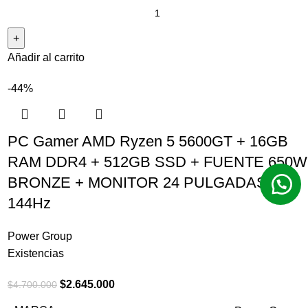
Añadir al carrito
-44%
PC Gamer AMD Ryzen 5 5600GT + 16GB
RAM DDR4 + 512GB SSD + FUENTE 650W
BRONZE + MONITOR 24 PULGADAS –
144Hz
Power Group
Existencias
$
2.645.000
$
4.700.000