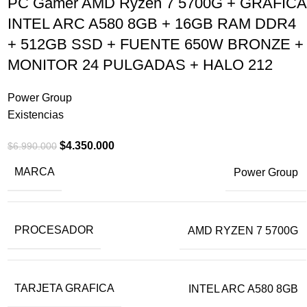
PC Gamer AMD Ryzen 7 5700G + GRÁFICA
INTEL ARC A580 8GB + 16GB RAM DDR4
+ 512GB SSD + FUENTE 650W BRONZE +
MONITOR 24 PULGADAS + HALO 212
Power Group
Existencias
$
4.350.000
$
6.990.000
MARCA
Power Group
PROCESADOR
AMD RYZEN 7 5700G
TARJETA GRAFICA
INTEL ARC A580 8GB