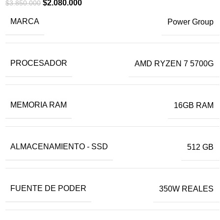
$
2.080.000
$
3.850.000
RTX 5050 8GB
RTX 5060 8GB
RX 7600 8GB
MARCA
Power Group
MEMORIA RAM
PROCESADOR
AMD RYZEN 7 5700G
16GB RAM
32GB RAM
MEMORIA RAM
16GB RAM
FUENTE DE PODER
350W REALES
600W 80+ BRONZE
650W 80+ BRONZE
ALMACENAMIENTO - SSD
512 GB
750W 80+ BRONZE
FUENTE DE PODER
350W REALES
TAMAÑO DE MONITOR
21.5 PULGADAS - 100Hz
24 PULGADAS - 144Hz