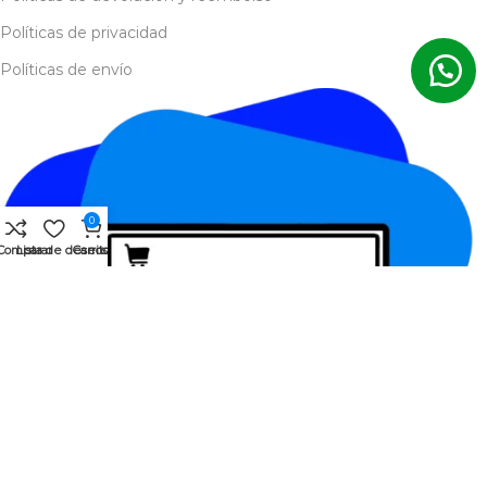
Políticas de privacidad
Políticas de envío
0
Comparar
Lista de deseos
Carrito