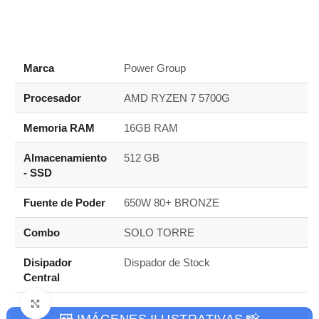
0
FPS
Marca
Power Group
Procesador
AMD RYZEN 7 5700G
Memoria RAM
16GB RAM
Almacenamiento
512 GB
- SSD
Fuente de Poder
650W 80+ BRONZE
Combo
SOLO TORRE
Disipador
Dispador de Stock
Central
Haga clic para ampliar
🖼️ IMÁGENES ILUSTRATIVAS 📸