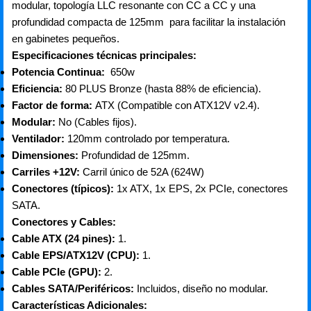
modular, topología LLC resonante con CC a CC y una
profundidad compacta de 125mm para facilitar la instalación
en gabinetes pequeños.
Especificaciones técnicas principales:
Potencia Continua:
650w
Eficiencia:
80 PLUS Bronze (hasta 88% de eficiencia).
Factor de forma:
ATX (Compatible con ATX12V v2.4).
Modular:
No (Cables fijos).
Ventilador:
120mm controlado por temperatura.
Dimensiones:
Profundidad de 125mm
.
Carriles +12V
:
Carril único de 52A (624W)
Conectores (típicos):
1x ATX, 1x EPS, 2x PCIe, conectores
SATA.
Conectores y Cables:
Cable ATX (24 pines):
1.
Cable EPS/ATX12V (CPU):
1.
Cable PCIe (GPU):
2.
Cables SATA/Periféricos:
Incluidos, diseño no modular.
Características Adicionales: