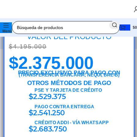
PC GAMER AMD RYZEN 7 5700G + 16GB
RAM DDR4 + 512GB SSD + FUENTE 650W
BRONZE (SOLO TORRE)
$
0
 💰 ★ 🚚 ENVÍO RÁPIDO📦 ★ 🔥 ¡PROMOCIÓN IM
Menú
VALOR DEL PRODUCTO
$
4.195.000
$
2.375.000
PRECIO EXCLUSIVO PARA PAGO CON
(TRANSFERENCIA BANCARIA, NEQUI, BRE-B)
OTROS MÉTODOS DE PAGO
PSE Y TARJETA DE CRÉDITO
$
2.529.375
PAGO CONTRA ENTREGA
$
2.541.250
CRÉDITO ADDI - VÍA WHATSAPP
$
2.683.750