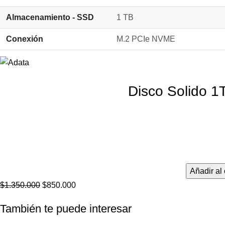
Almacenamiento - SSD
1 TB
Conexión
M.2 PCIe NVME
Disco Solido
Añadir al 
$
1.350.000
$
850.000
También te puede interesar