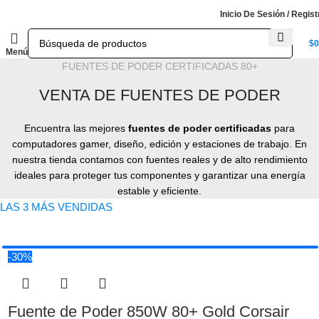
Inicio De Sesión / Regist
$
0
Menú
FUENTES DE PODER CERTIFICADAS 80+
VENTA DE FUENTES DE PODER
Encuentra las mejores
fuentes de poder certificadas
para
computadores gamer, diseño, edición y estaciones de trabajo. En
nuestra tienda contamos con fuentes reales y de alto rendimiento
ideales para proteger tus componentes y garantizar una energía
estable y eficiente.
LAS 3 MÁS VENDIDAS
CORSAIR RM850e - 850W 80+ GOLD
CORSAIR CX750 - 750W 80+ BRONZE
XPG PROBE 600W 80+ BRONZE
VENTA DE FUENTE DE PODER 850W
VENTA DE FUENTE DE PODER 750W
VENTA DE FUENTE DE PODER 600W
EL MONITOR GAMER A TU MEDIDA
-30%
VENTA DE MONITORES GAMER A
Venta de fuente de poder corsair RM850e - 80+ GOLD full modular
Venta de fuente de poder corsair CX750 - 80+ BRONZE
Venta de fuente de poder XPG PROBE - 80+ BRONZE
CREDITO CON ADDI
Fuente de Poder 850W 80+ Gold Corsair
Disponibilidad de monitores originales con garantía de fábrica.