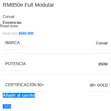
RM850e Full Modular
Tenemos monitores Asus, Acer, LG, Samsung, toda una selección de
la mejor calidad para tu inmersión tecnológica.
Corsair
Compra aquí tu monitor gamer a crédito con tu cupo Addi
Existencias
Read more
$
560.000
$
800.000
MARCA
Corsair
POTENCIA
850W
CERTIFICACIÓN 80+
80+ GOLD
Añadir al carrito
-34%