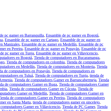
de pc gamer en Barranquilla
,
Ensamble de pc gamer en Bogotá
,
na
,
Ensamble de pc gamer en Cartago
,
Ensamble de pc gamer en
en Manizales
,
Ensamble de pc gamer en Medellín
,
Ensamble de pc
mer en Pereira
,
Ensamble de pc gamer en Popayán
,
Ensamble de pc
de pc gamer en Tunja
,
Ensamble de pc gamer en Villavicencio
,
putadores en Bogotá
,
Tienda de computadores en Bucaramanga
,
ago
,
Tienda de computadores en colombia
,
Tienda de computadores
putadores en Medellín
,
Tienda de computadores en Monteria
,
Tienda
da de computadores en Popayán
,
Tienda de computadores en
omputadores en Tuluá
,
Tienda de computadores en Tunja
,
tienda de
 Armenia
,
Tienda de computadores Gamer en Barrancabermeja
,
Tienda
nda de computadores Gamer en Buga
,
Tienda de computadores Gamer
ombia
,
Tienda de computadores Gamer en Cúcuta
,
Tienda de
mputadores Gamer en Medellín
,
Tienda de computadores Gamer en
ienda de computadores Gamer en Pereira
,
Tienda de computadores
mer en Santa Marta
,
tienda de computadores gamer en sincelejo
,
 computadores Gamer en Villavicencio
,
Tienda de PC Gamer
,
Tienda