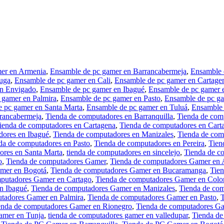
er en Armenia
,
Ensamble de pc gamer en Barrancabermeja
,
Ensamble 
uga
,
Ensamble de pc gamer en Cali
,
Ensamble de pc gamer en Cartage
en Envigado
,
Ensamble de pc gamer en Ibagué
,
Ensamble de pc gamer 
 gamer en Palmira
,
Ensamble de pc gamer en Pasto
,
Ensamble de pc ga
 pc gamer en Santa Marta
,
Ensamble de pc gamer en Tuluá
,
Ensamble 
rancabermeja
,
Tienda de computadores en Barranquilla
,
Tienda de com
ienda de computadores en Cartagena
,
Tienda de computadores en Cart
dores en Ibagué
,
Tienda de computadores en Manizales
,
Tienda de com
da de computadores en Pasto
,
Tienda de computadores en Pereira
,
Tien
ores en Santa Marta
,
tienda de computadores en sincelejo
,
Tienda de c
o
,
Tienda de computadores Gamer
,
Tienda de computadores Gamer en
amer en Bogotá
,
Tienda de computadores Gamer en Bucaramanga
,
Tie
mputadores Gamer en Cartago
,
Tienda de computadores Gamer en Col
n Ibagué
,
Tienda de computadores Gamer en Manizales
,
Tienda de co
tadores Gamer en Palmira
,
Tienda de computadores Gamer en Pasto
,
T
enda de computadores Gamer en Rionegro
,
Tienda de computadores Ga
amer en Tunja
,
tienda de computadores gamer en valledupar
,
Tienda de