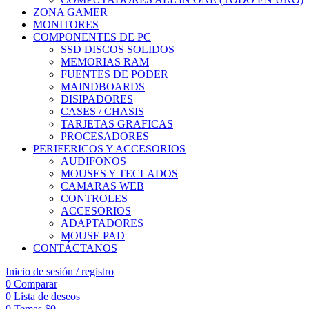
ZONA GAMER
MONITORES
COMPONENTES DE PC
SSD DISCOS SOLIDOS
MEMORIAS RAM
FUENTES DE PODER
MAINDBOARDS
DISIPADORES
CASES / CHASIS
TARJETAS GRAFICAS
PROCESADORES
PERIFERICOS Y ACCESORIOS
AUDIFONOS
MOUSES Y TECLADOS
CAMARAS WEB
CONTROLES
ACCESORIOS
ADAPTADORES
MOUSE PAD
CONTÁCTANOS
Inicio de sesión / registro
0
Comparar
0
Lista de deseos
0
Temas
$
0