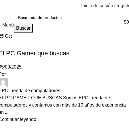
Inicio de sesión / regist
$
0
Menú
Buscar
25
Oct
,
,
TIENDA DE COMPUTADORES
ENSAMBLE DE PC GAMER
,
ENSAMBLE DE PC GAMER EN ARMENIA
El PC Gamer que buscas
,
ENSAMBLE DE PC GAMER EN BARRANCABERMEJA
,
ENSAMBLE DE PC GAMER EN BARRANQUILLA
05/09/2025
,
ENSAMBLE DE PC GAMER EN BOGOTÁ
Por
,
ENSAMBLE DE PC GAMER EN BUCARAMANGA
,
,
ENSAMBLE DE PC GAMER EN BUGA
ENSAMBLE DE PC GAMER EN CALI
EPC Tienda de computadores
,
ENSAMBLE DE PC GAMER EN CARTAGENA
EL PC GAMER QUE BUSCAS Somos EPC Tienda de
,
ENSAMBLE DE PC GAMER EN CARTAGO
computadores y contamos con más de 10 años de experiencia
,
ENSAMBLE DE PC GAMER EN COLOMBIA
en ...
,
ENSAMBLE DE PC GAMER EN CÚCUTA
Continuar leyendo
,
ENSAMBLE DE PC GAMER EN ENVIGADO