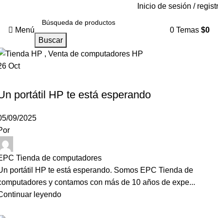
Inicio de sesión / regist
Menú
0
Temas
$
0
Buscar
26
Oct
,
,
TIENDA DE COMPUTADORES
TIENDA DE COMPUTADORES EN ARMENIA
,
TIENDA DE COMPUTADORES EN BARRANCABERMEJA
Un portátil HP te está esperando
,
TIENDA DE COMPUTADORES EN BARRANQUILLA
,
TIENDA DE COMPUTADORES EN BOGOTÁ
05/09/2025
,
TIENDA DE COMPUTADORES EN BUCARAMANGA
Por
,
TIENDA DE COMPUTADORES EN BUGA
,
TIENDA DE COMPUTADORES EN CALI
EPC Tienda de computadores
,
TIENDA DE COMPUTADORES EN CARTAGENA
Un portátil HP te está esperando. Somos EPC Tienda de
,
TIENDA DE COMPUTADORES EN CARTAGO
computadores y contamos con más de 10 años de expe...
,
TIENDA DE COMPUTADORES EN COLOMBIA
Continuar leyendo
,
TIENDA DE COMPUTADORES EN CÚCUTA
,
TIENDA DE COMPUTADORES EN ENVIGADO