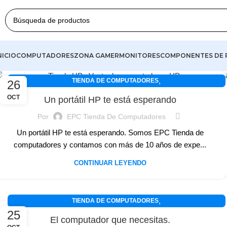
NICIO
COMPUTADORES
ZONA GAMER
MONITORES
COMPONENTES DE 
,
TIENDA DE COMPUTADORES
26
,
TIENDA DE COMPUTADORES EN ARMENIA
OCT
Un portátil HP te está esperando
,
TIENDA DE COMPUTADORES EN BARRANCABERMEJA
Por
EPC Tienda De Computadores
,
TIENDA DE COMPUTADORES EN BARRANQUILLA
,
TIENDA DE COMPUTADORES EN BOGOTÁ
Un portátil HP te está esperando. Somos EPC Tienda de
,
computadores y contamos con más de 10 años de expe...
TIENDA DE COMPUTADORES EN BUCARAMANGA
,
TIENDA DE COMPUTADORES EN BUGA
CONTINUAR LEYENDO
,
TIENDA DE COMPUTADORES EN CALI
,
TIENDA DE COMPUTADORES EN CARTAGENA
,
TIENDA DE COMPUTADORES EN CARTAGO
,
TIENDA DE COMPUTADORES
,
TIENDA DE COMPUTADORES EN COLOMBIA
25
,
TIENDA DE COMPUTADORES EN ARMENIA
El computador que necesitas.
,
TIENDA DE COMPUTADORES EN CÚCUTA
,
TIENDA DE COMPUTADORES EN BARRANCABERMEJA