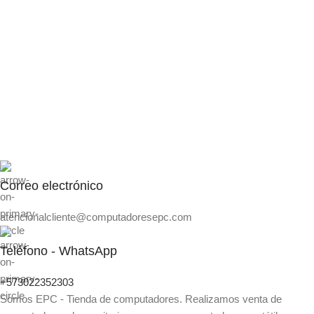
computadores en Neiva
,
Tienda de computadores en Palmira
,
Tienda de computadores en Pasto
,
Tienda de computadores en
Pereira
,
Tienda de computadores en Popayán
,
Tienda de
computadores en Riohacha
,
Tienda de computadores en
Rionegro
,
Tienda de computadores en Santa Marta
,
tienda de
computadores en sincelejo
,
Tienda de computadores en Tuluá
,
Tienda de computadores en Tunja
,
tienda de computadores en
valledupar
,
Tienda de computadores en Villavicencio
,
Tienda de
computadores Gamer
,
Tienda de computadores Gamer en
Armenia
,
Tienda de computadores Gamer en Barrancabermeja
,
Correo electrónico
Tienda de computadores Gamer en Barranquilla
,
Tienda de
computadores Gamer en Bogotá
,
Tienda de computadores Game
atencionalcliente@computadoresepc.com
en Bucaramanga
,
Tienda de computadores Gamer en Buga
,
Tienda de computadores Gamer en Cali
,
Tienda de computadore
Teléfono - WhatsApp
Gamer en Cartagena
,
Tienda de computadores Gamer en
Cartago
,
Tienda de computadores Gamer en Colombia
,
Tienda d
+573022352303
computadores Gamer en Cúcuta
,
Tienda de computadores
Somos EPC - Tienda de computadores. Realizamos venta de
Gamer en Envigado
,
Tienda de computadores Gamer en Ibagué
,