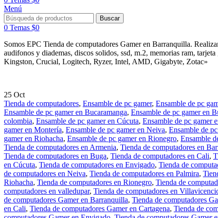
Menú
Buscar
0
Temas
$
0
Somos EPC Tienda de computadores Gamer en Barranquilla. Realizamos
audifonos y diademas, discos solidos, ssd, m.2, memorias ram, tarje
Kingston, Crucial, Logitech, Ryzer, Intel, AMD, Gigabyte, Zotac»
25
Oct
Tienda de computadores
,
Ensamble de pc gamer
,
Ensamble de pc gam
Ensamble de pc gamer en Bucaramanga
,
Ensamble de pc gamer en B
colombia
,
Ensamble de pc gamer en Cúcuta
,
Ensamble de pc gamer 
gamer en Montería
,
Ensamble de pc gamer en Neiva
,
Ensamble de pc
gamer en Riohacha
,
Ensamble de pc gamer en Rionegro
,
Ensamble de
Tienda de computadores en Armenia
,
Tienda de computadores en Bar
Tienda de computadores en Buga
,
Tienda de computadores en Cali
,
T
en Cúcuta
,
Tienda de computadores en Envigado
,
Tienda de computa
de computadores en Neiva
,
Tienda de computadores en Palmira
,
Tien
Riohacha
,
Tienda de computadores en Rionegro
,
Tienda de computad
computadores en valledupar
,
Tienda de computadores en Villavicenci
de computadores Gamer en Barranquilla
,
Tienda de computadores G
en Cali
,
Tienda de computadores Gamer en Cartagena
,
Tienda de co
computadores Gamer en Envigado
,
Tienda de computadores Gamer e