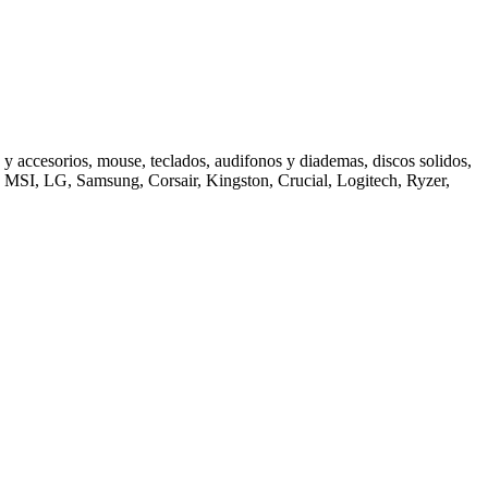
 accesorios, mouse, teclados, audifonos y diademas, discos solidos,
, MSI, LG, Samsung, Corsair, Kingston, Crucial, Logitech, Ryzer,