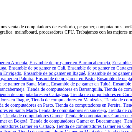
 venta de computadores de escritorio, pc gamer, computadores portátil
ta grafica, maindboard, procesadores CPU. Trabajamos con las mejores
er en Armenia
,
Ensamble de pc gamer en Barrancabermeja
,
Ensamble 
uga
,
Ensamble de pc gamer en Cali
,
Ensamble de pc gamer en Cartage
en Envigado
,
Ensamble de pc gamer en Ibagué
,
Ensamble de pc gamer 
 gamer en Palmira
,
Ensamble de pc gamer en Pasto
,
Ensamble de pc ga
 pc gamer en Santa Marta
,
Ensamble de pc gamer en Tuluá
,
Ensamble 
rancabermeja
,
Tienda de computadores en Barranquilla
,
Tienda de com
ienda de computadores en Cartagena
,
Tienda de computadores en Cart
dores en Ibagué
,
Tienda de computadores en Manizales
,
Tienda de com
da de computadores en Pasto
,
Tienda de computadores en Pereira
,
Tien
ores en Santa Marta
,
tienda de computadores en sincelejo
,
Tienda de c
o
,
Tienda de computadores Gamer
,
Tienda de computadores Gamer en
amer en Bogotá
,
Tienda de computadores Gamer en Bucaramanga
,
Tie
mputadores Gamer en Cartago
,
Tienda de computadores Gamer en Col
n Ibagué
,
Tienda de computadores Gamer en Manizales
,
Tienda de co