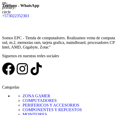
Teléfono - WhatsApp
+573022352303
Somos EPC - Tienda de computadores. Realizamos venta de computadore
ssd, m.2, memorias ram, tarjeta grafica, maindboard, procesadores C
Intel, AMD, Gigabyte, Zotac"
Siguenos en nuestras redes sociales
Categorías
ZONA GAMER
COMPUTADORES
PERIFERICOS Y ACCESORIOS
COMPONENTES Y REPUESTOS
MONITORES