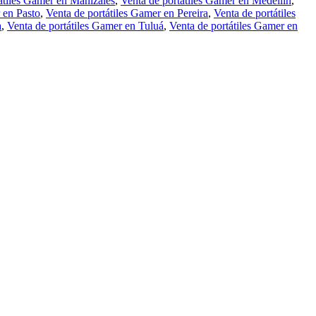
átiles Gamer en Manizales
,
Venta de portátiles Gamer en Medellín
,
 en Pasto
,
Venta de portátiles Gamer en Pereira
,
Venta de portátiles
a
,
Venta de portátiles Gamer en Tuluá
,
Venta de portátiles Gamer en