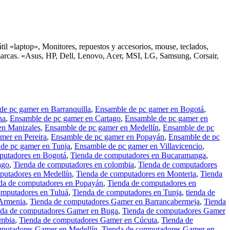
 «laptop», Monitores, repuestos y accesorios, mouse, teclados,
 marcas. «Asus, HP, Dell, Lenovo, Acer, MSI, LG, Samsung, Corsair,
de pc gamer en Barranquilla
,
Ensamble de pc gamer en Bogotá
,
na
,
Ensamble de pc gamer en Cartago
,
Ensamble de pc gamer en
en Manizales
,
Ensamble de pc gamer en Medellín
,
Ensamble de pc
mer en Pereira
,
Ensamble de pc gamer en Popayán
,
Ensamble de pc
de pc gamer en Tunja
,
Ensamble de pc gamer en Villavicencio
,
putadores en Bogotá
,
Tienda de computadores en Bucaramanga
,
ago
,
Tienda de computadores en colombia
,
Tienda de computadores
putadores en Medellín
,
Tienda de computadores en Monteria
,
Tienda
da de computadores en Popayán
,
Tienda de computadores en
omputadores en Tuluá
,
Tienda de computadores en Tunja
,
tienda de
 Armenia
,
Tienda de computadores Gamer en Barrancabermeja
,
Tienda
nda de computadores Gamer en Buga
,
Tienda de computadores Gamer
ombia
,
Tienda de computadores Gamer en Cúcuta
,
Tienda de
mputadores Gamer en Medellín
,
Tienda de computadores Gamer en