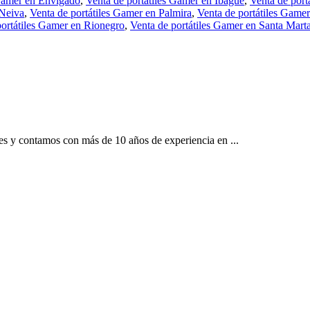
 Gamer en Envigado
,
Venta de portátiles Gamer en Ibagué
,
Venta de port
 Neiva
,
Venta de portátiles Gamer en Palmira
,
Venta de portátiles Gamer
portátiles Gamer en Rionegro
,
Venta de portátiles Gamer en Santa Mart
ontamos con más de 10 años de experiencia en ...