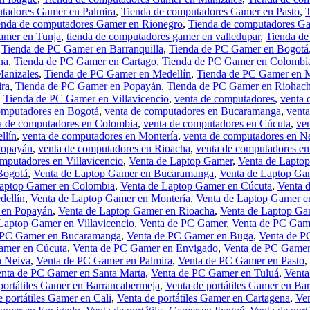
tadores Gamer en Palmira
,
Tienda de computadores Gamer en Pasto
,
T
enda de computadores Gamer en Rionegro
,
Tienda de computadores Ga
amer en Tunja
,
tienda de computadores gamer en valledupar
,
Tienda de
,
Tienda de PC Gamer en Barranquilla
,
Tienda de PC Gamer en Bogotá
na
,
Tienda de PC Gamer en Cartago
,
Tienda de PC Gamer en Colombi
anizales
,
Tienda de PC Gamer en Medellín
,
Tienda de PC Gamer en M
ira
,
Tienda de PC Gamer en Popayán
,
Tienda de PC Gamer en Riohac
,
Tienda de PC Gamer en Villavicencio
,
venta de computadores
,
venta 
omputadores en Bogotá
,
venta de computadores en Bucaramanga
,
vent
a de computadores en Colombia
,
venta de computadores en Cúcuta
,
ve
llín
,
venta de computadores en Montería
,
venta de computadores en N
Popayán
,
venta de computadores en Rioacha
,
venta de computadores e
mputadores en Villavicencio
,
Venta de Laptop Gamer
,
Venta de Lapto
Bogotá
,
Venta de Laptop Gamer en Bucaramanga
,
Venta de Laptop Ga
Laptop Gamer en Colombia
,
Venta de Laptop Gamer en Cúcuta
,
Venta 
dellín
,
Venta de Laptop Gamer en Montería
,
Venta de Laptop Gamer e
 en Popayán
,
Venta de Laptop Gamer en Rioacha
,
Venta de Laptop Ga
Laptop Gamer en Villavicencio
,
Venta de PC Gamer
,
Venta de PC Gam
 PC Gamer en Bucaramanga
,
Venta de PC Gamer en Buga
,
Venta de P
amer en Cúcuta
,
Venta de PC Gamer en Envigado
,
Venta de PC Gamer
n Neiva
,
Venta de PC Gamer en Palmira
,
Venta de PC Gamer en Pasto
,
nta de PC Gamer en Santa Marta
,
Venta de PC Gamer en Tuluá
,
Venta
portátiles Gamer en Barrancabermeja
,
Venta de portátiles Gamer en Bar
e portátiles Gamer en Cali
,
Venta de portátiles Gamer en Cartagena
,
Ven