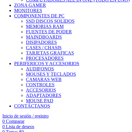
ZONA GAMER
MONITORES
COMPONENTES DE PC
SSD DISCOS SOLIDOS
MEMORIAS RAM
FUENTES DE PODER
MAINDBOARDS
DISIPADORES
CASES / CHASIS
TARJETAS GRAFICAS
PROCESADORES
PERIFERICOS Y ACCESORIOS
AUDIFONOS
MOUSES Y TECLADOS
CAMARAS WEB
CONTROLES
ACCESORIOS
ADAPTADORES
MOUSE PAD
CONTÁCTANOS
Inicio de sesión / registro
0
Comparar
0
Lista de deseos
0
Temas
$
0