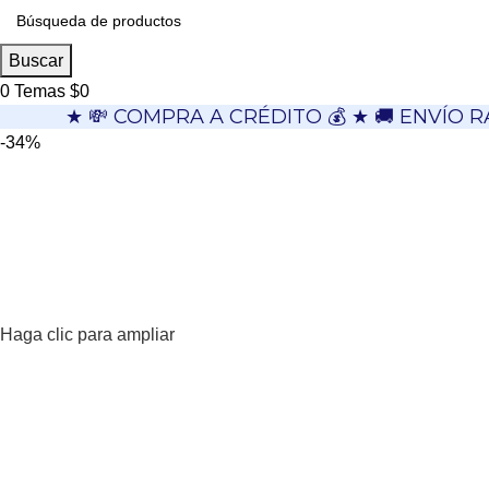
Buscar
0
Temas
$
0
★ 💸 COMPRA A CRÉDITO 💰 ★ 🚚 ENVÍO R
-34%
Haga clic para ampliar