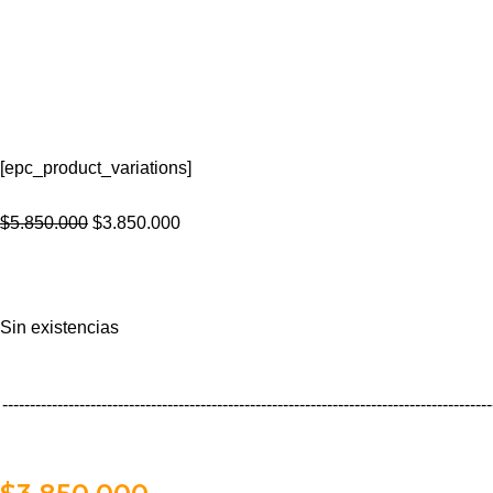
[epc_product_variations]
$
5.850.000
$
3.850.000
Sin existencias
-----------------------------------------------------------------------------------------