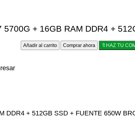
7 5700G + 16GB RAM DDR4 + 51
Añadir al carrito
Comprar ahora
🔖HAZ TU CO
resar
RAM DDR4 + 512GB SSD + FUENTE 650W B