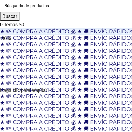
Buscar
0
Temas
$
0
★ 💸 COMPRA A CRÉDITO 💰 ★ 🚚 ENVÍO RÁPIDO
★ 💸 COMPRA A CRÉDITO 💰 ★ 🚚 ENVÍO RÁPIDO
-46%
★ 💸 COMPRA A CRÉDITO 💰 ★ 🚚 ENVÍO RÁPIDO
★ 💸 COMPRA A CRÉDITO 💰 ★ 🚚 ENVÍO RÁPIDO
★ 💸 COMPRA A CRÉDITO 💰 ★ 🚚 ENVÍO RÁPIDO
★ 💸 COMPRA A CRÉDITO 💰 ★ 🚚 ENVÍO RÁPIDO
★ 💸 COMPRA A CRÉDITO 💰 ★ 🚚 ENVÍO RÁPIDO
★ 💸 COMPRA A CRÉDITO 💰 ★ 🚚 ENVÍO RÁPIDO
★ 💸 COMPRA A CRÉDITO 💰 ★ 🚚 ENVÍO RÁPIDO
★ 💸 COMPRA A CRÉDITO 💰 ★ 🚚 ENVÍO RÁPIDO
Haga clic para ampliar
★ 💸 COMPRA A CRÉDITO 💰 ★ 🚚 ENVÍO RÁPIDO
★ 💸 COMPRA A CRÉDITO 💰 ★ 🚚 ENVÍO RÁPIDO
★ 💸 COMPRA A CRÉDITO 💰 ★ 🚚 ENVÍO RÁPIDO
★ 💸 COMPRA A CRÉDITO 💰 ★ 🚚 ENVÍO RÁPIDO
★ 💸 COMPRA A CRÉDITO 💰 ★ 🚚 ENVÍO RÁPIDO
★ 💸 COMPRA A CRÉDITO 💰 ★ 🚚 ENVÍO RÁPIDO