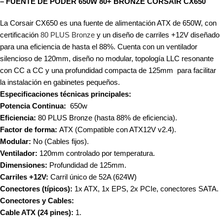
– FUENTE DE PODER 650W 80+ BRONZE CORSAIR CX650
La Corsair CX650 es una fuente de alimentación ATX de 650W, con
certificación
80 PLUS Bronze
y un diseño de carriles +12V diseñado
para una eficiencia de hasta el 88%. Cuenta con un ventilador
silencioso de 120mm, diseño no modular, topología LLC resonante
con CC a CC y una profundidad compacta de 125mm para facilitar
la instalación en gabinetes pequeños.
Especificaciones técnicas principales:
Potencia Continua:
650w
Eficiencia:
80 PLUS Bronze (hasta 88% de eficiencia).
Factor de forma:
ATX (Compatible con ATX12V v2.4).
Modular:
No (Cables fijos).
Ventilador:
120mm controlado por temperatura.
Dimensiones:
Profundidad de 125mm
.
Carriles +12V
:
Carril único de 52A (624W)
Conectores (típicos):
1x ATX, 1x EPS, 2x PCIe, conectores SATA.
Conectores y Cables:
Cable ATX (24 pines):
1.