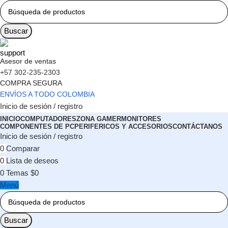
Buscar
Asesor de ventas
+57 302-235-2303
COMPRA SEGURA
ENVÍOS A TODO COLOMBIA
Inicio de sesión / registro
INICIO
COMPUTADORES
ZONA GAMER
MONITORES
COMPONENTES DE PC
PERIFERICOS Y ACCESORIOS
CONTÁCTANOS
Inicio de sesión / registro
0
Comparar
0
Lista de deseos
0
Temas
$
0
Menú
Buscar