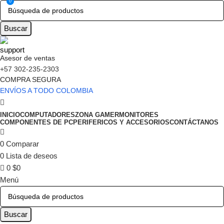
0
Buscar
Asesor de ventas
+57 302-235-2303
COMPRA SEGURA
ENVÍOS A TODO COLOMBIA
INICIO
COMPUTADORES
ZONA GAMER
MONITORES
COMPONENTES DE PC
PERIFERICOS Y ACCESORIOS
CONTÁCTANOS
0
Comparar
0
Lista de deseos
0
$
0
Menú
Buscar