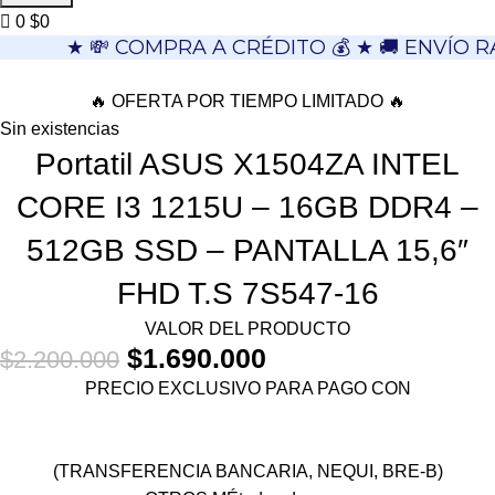
0
$
0
★ 💸 COMPRA A CRÉDITO 💰 ★ 🚚 ENVÍO R
🔥 OFERTA POR TIEMPO LIMITADO 🔥
Sin existencias
Portatil ASUS X1504ZA INTEL
CORE I3 1215U – 16GB DDR4 –
512GB SSD – PANTALLA 15,6″
FHD T.S 7S547-16
VALOR DEL PRODUCTO
$
1.690.000
$
2.200.000
PRECIO EXCLUSIVO PARA PAGO CON
(TRANSFERENCIA BANCARIA, NEQUI, BRE-B)