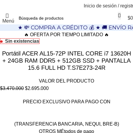
Inicio de sesión / regist
$
0
Menú
★ 💸 COMPRA A CRÉDITO 💰 ★ 🚚 ENVÍO R
🔥 OFERTA POR TIEMPO LIMITADO 🔥
Sin existencias
Portátil ACER AL15-72P INTEL CORE i7 13620H
+ 24GB RAM DDR5 + 512GB SSD + PANTALLA
15.6 FULL HD T.S7E273-24R
VALOR DEL PRODUCTO
$
3.470.000
$
2.695.000
PRECIO EXCLUSIVO PARA PAGO CON
(TRANSFERENCIA BANCARIA, NEQUI, BRE-B)
OTROS MÉtodos de pago