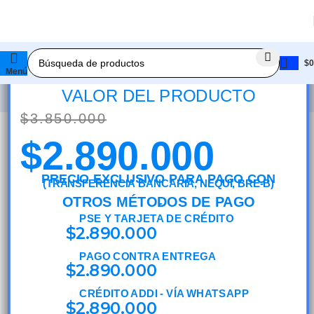
Sin existencias
PC GAMER AMD RYZEN 5 8500G + 32GB
RAM DDR5 + 512GB SSD + MONITOR
$
0
★ 💸 COMPRA A CRÉDITO 💰 ★ 🚚 ENVÍO 
21.5P IPS P.GR85162SM-32R
Menú
VALOR DEL PRODUCTO
$
3.850.000
$
2.890.000
PRECIO EXCLUSIVO PARA PAGO CON
(TRANSFERENCIA BANCARIA, NEQUI, BRE-B)
OTROS MÉTODOS DE PAGO
PSE Y TARJETA DE CRÉDITO
$
2.890.000
PAGO CONTRA ENTREGA
$
2.890.000
CRÉDITO ADDI - VÍA WHATSAPP
$
2.890.000