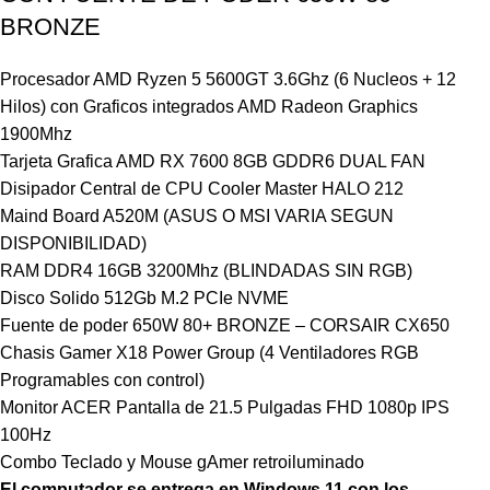
BRONZE
Procesador AMD Ryzen 5 5600GT 3.6Ghz (6 Nucleos + 12
Hilos) con Graficos integrados AMD Radeon Graphics
1900Mhz
Tarjeta Grafica AMD RX 7600 8GB GDDR6 DUAL FAN
Disipador Central de CPU Cooler Master HALO 212
Maind Board A520M (ASUS O MSI VARIA SEGUN
DISPONIBILIDAD)
RAM DDR4 16GB 3200Mhz (BLINDADAS SIN RGB)
Disco Solido 512Gb M.2 PCIe NVME
Fuente de poder 650W 80+ BRONZE – CORSAIR CX650
Chasis Gamer X18 Power Group (4 Ventiladores RGB
Programables con control)
Monitor ACER Pantalla de 21.5 Pulgadas FHD 1080p IPS
100Hz
Combo Teclado y Mouse gAmer retroiluminado
El computador se entrega en Windows 11 con los