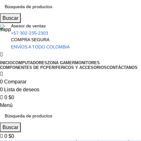
0
Buscar
Asesor de ventas
+57 302-235-2303
COMPRA SEGURA
ENVÍOS A TODO COLOMBIA
INICIO
COMPUTADORES
ZONA GAMER
MONITORES
COMPONENTES DE PC
PERIFERICOS Y ACCESORIOS
CONTÁCTANOS
0
Comparar
0
Lista de deseos
0
$
0
Menú
Buscar
0
$
0