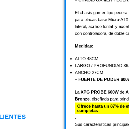
El chasis gamer tipo pecera
para placas base Micro-ATX,
lateral, acrilico fontal y ex
con controladora, de doble c
Medidas:
ALTO 48CM
LARGO / PROFUNDIAD 36
ANCHO 27CM
– FUENTE DE PODER 60
La
XPG PROBE 600W
de
A
Bronze
, diseñada para brin
Ofrece hasta un 87% de ef
completas
LIENTES
.
Sus características principal