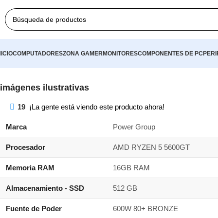
★ 💸 COMPRA A CRÉDITO 💰 ★ 🚚 ENVÍO 
NICIO
COMPUTADORES
ZONA GAMER
MONITORES
COMPONENTES DE PC
PERI
imágenes ilustrativas
19
¡La gente está viendo este producto ahora!
Marca
Power Group
Procesador
AMD RYZEN 5 5600GT
Memoria RAM
16GB RAM
Almacenamiento - SSD
512 GB
Fuente de Poder
600W 80+ BRONZE