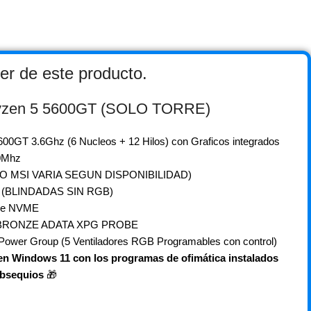
er de este producto.
zen 5 5600GT (SOLO TORRE)
0GT 3.6Ghz (6 Nucleos + 12 Hilos) con Graficos integrados
0Mhz
 O MSI VARIA SEGUN DISPONIBILIDAD)
 (BLINDADAS SIN RGB)
CIe NVME
0+ BRONZE ADATA XPG PROBE
ower Group (5 Ventiladores RGB Programables con control)
en Windows 11 con los programas de ofimática instalados
obsequios
🎁