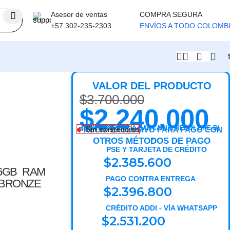
Asesor de ventas
COMPRA SEGURA
+57 302-235-2303
ENVÍOS A TODO COLOMB
★ 💸 COMPRA A CRÉDITO 💰 ★ 🚚 ENVÍ
VALOR DEL PRODUCTO
$
3.700.000
$
2.240.000
(TRANSFERENCIA BANCARIA, NEQUI, BRE-B)
Sin existencias
PRECIO EXCLUSIVO PARA PAGO CON
OTROS MÉTODOS DE PAGO
PSE Y TARJETA DE CRÉDITO
$
2.385.600
6GB RAM
PAGO CONTRA ENTREGA
 BRONZE
$
2.396.800
CRÉDITO ADDI - VÍA WHATSAPP
$
2.531.200