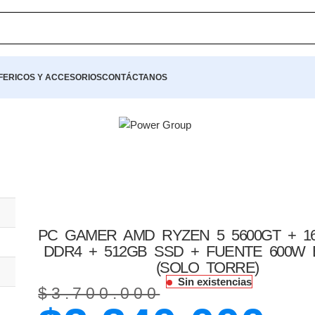
RÁPIDO📦 ★ 🔥 ¡PROMOCIÓN IMPERDIBLE! 🔥
FERICOS Y ACCESORIOS
CONTÁCTANOS
0
FPS
PC GAMER AMD RYZEN 5 5600GT + 1
DDR4 + 512GB SSD + FUENTE 600W
(SOLO TORRE)
Sin existencias
$
3.700.000