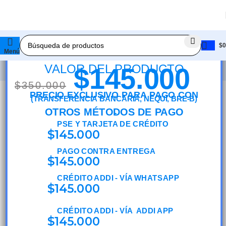
Sin existencias
PARLANTE REDRAGON BLUETOOTH 5.0
DARKNETS GS570 + PLUG 3.5 + LUZ RGB
$
0
★ 💸 COMPRA A CRÉDITO 💰 ★ 🚚 ENVÍO 
+ SONIDO 2.0 GS570
Menú
VALOR DEL PRODUCTO
$
145.000
$
350.000
PRECIO EXCLUSIVO PARA PAGO CON
(TRANSFERENCIA BANCARIA, NEQUI, BRE-B)
OTROS MÉTODOS DE PAGO
PSE Y TARJETA DE CRÉDITO
$
145.000
PAGO CONTRA ENTREGA
$
145.000
CRÉDITO ADDI - VÍA WHATSAPP
$
145.000
CRÉDITO ADDI - VÍA ADDI APP
$
145.000