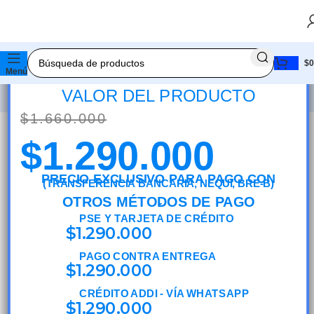
Sin existencias
MONITOR GAMER ASUS ROG STRIX
XG27WCS 27 PULGADAS CURVO – 2K
$
0
★ 🚚 ENVÍO RÁPIDO📦 ★ 🔥 ¡PROMOCIÓN IMPERD
2560 X 1440 – 180HZ
Menú
VALOR DEL PRODUCTO
$
1.660.000
$
1.290.000
PRECIO EXCLUSIVO PARA PAGO CON
(TRANSFERENCIA BANCARIA, NEQUI, BRE-B)
OTROS MÉTODOS DE PAGO
PSE Y TARJETA DE CRÉDITO
$
1.290.000
PAGO CONTRA ENTREGA
$
1.290.000
CRÉDITO ADDI - VÍA WHATSAPP
$
1.290.000