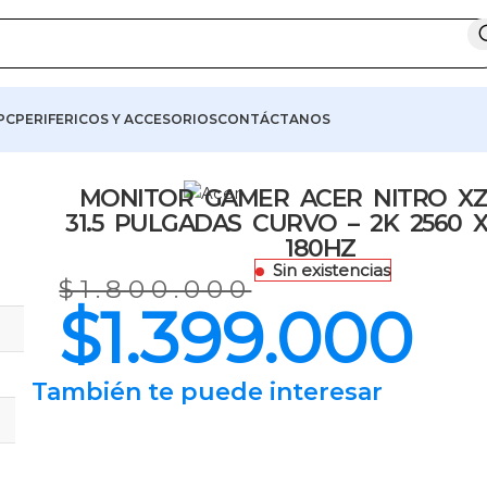
ERDIBLE! 🔥
★ 💸 COMPRA A CRÉDIT
PC
PERIFERICOS Y ACCESORIOS
CONTÁCTANOS
MONITOR GAMER ACER NITRO XZ
31.5 PULGADAS CURVO – 2K 2560 X
180HZ
Sin existencias
$
1.800.000
$
1.399.000
También te puede interesar