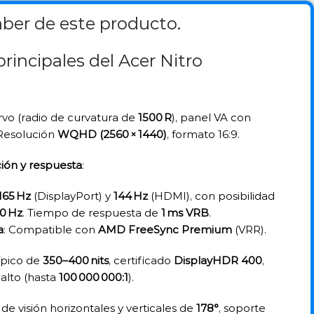
ber de este producto.
principales del Acer Nitro
curvo (radio de curvatura de
1500 R
), panel VA con
 Resolución
WQHD (2560 × 1440)
, formato 16:9.
ión y respuesta
:
165 Hz
(DisplayPort) y
144 Hz
(HDMI), con posibilidad
0 Hz
. Tiempo de respuesta de
1 ms VRB
.
a
: Compatible con
AMD FreeSync Premium
(VRR).
 típico de
350–400 nits
, certificado
DisplayHDR 400
,
alto (hasta
100 000 000:1
).
 de visión horizontales y verticales de
178°
, soporte