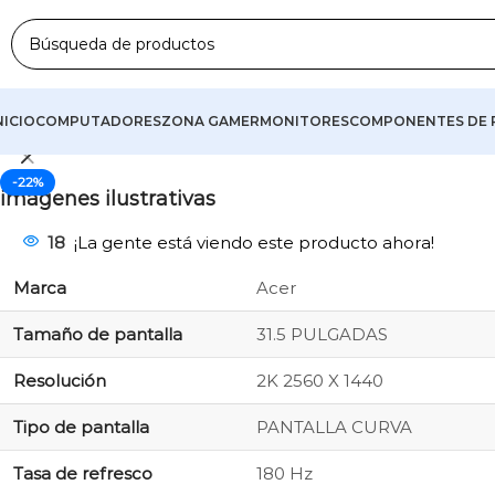
Haga clic para ampliar
💰 ★ 🚚 ENVÍO RÁPIDO📦 ★ 🔥 ¡PROMOCIÓN IMP
NICIO
COMPUTADORES
ZONA GAMER
MONITORES
COMPONENTES DE 
-22%
imágenes ilustrativas
18
¡La gente está viendo este producto ahora!
Marca
Acer
Tamaño de pantalla
31.5 PULGADAS
Resolución
2K 2560 X 1440
Tipo de pantalla
PANTALLA CURVA
Tasa de refresco
180 Hz