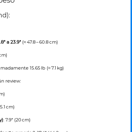
peso
nd):
.8″ a 23.9″
(≈ 47.8 – 60.8 cm)
 cm)
imadamente 15.65 lb (≈ 7.1 kg)
ún review:
cm)
25.1 cm)
y)
: 7.9″ (20 cm)