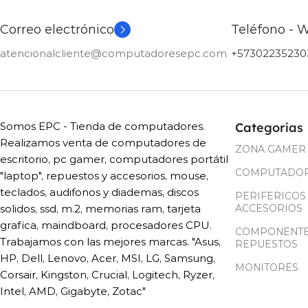
Correo electrónico
Teléfono - 
atencionalcliente@computadoresepc.com
+57302235230
Somos EPC - Tienda de computadores.
Categorías
Realizamos venta de computadores de
ZONA GAMER
escritorio, pc gamer, computadores portátil
COMPUTADO
"laptop", repuestos y accesorios, mouse,
teclados, audifonos y diademas, discos
PERIFERICOS
solidos, ssd, m.2, memorias ram, tarjeta
ACCESORIOS
grafica, maindboard, procesadores CPU.
COMPONENTE
Trabajamos con las mejores marcas. "Asus,
REPUESTOS
HP, Dell, Lenovo, Acer, MSI, LG, Samsung,
MONITORES
Corsair, Kingston, Crucial, Logitech, Ryzer,
Intel, AMD, Gigabyte, Zotac"