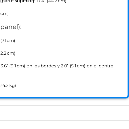
(parte superior)
: 17.4″ (44.2 cm)
0 cm)
 panel):
 (71 cm)
(42.2 cm)
 3.6″ (9.1 cm) en los bordes y 2.0″ (5.1 cm) en el centro
(≈ 4.2 kg)