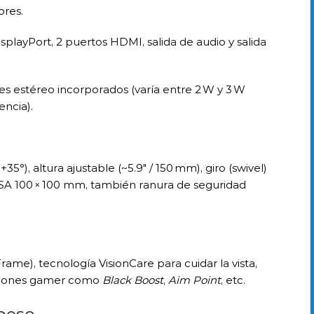
ores.
isplayPort, 2 puertos HDMI, salida de audio y salida
ces estéreo incorporados (varía entre 2 W y 3 W
ncia).
 +35°), altura ajustable (~5.9″ / 150 mm), giro (swivel)
ESA 100 × 100 mm, también ranura de seguridad
ame), tecnología VisionCare para cuidar la vista,
nciones gamer como
Black Boost
,
Aim Point
, etc.