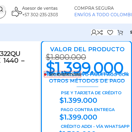
Asesor de ventas
COMPRA SEGURA
+57 302-235-2303
ENVÍOS A TODO COLOMB
O 💰 ★ 🚚 ENVÍO RÁPIDO📦 ★ 🔥 ¡PROMOCIÓN I
VALOR DEL PRODUCTO
322QU
$
1.800.000
 1440 –
$
1.399.000
(TRANSFERENCIA BANCARIA, NEQUI, BRE-B)
Sin existencias
PRECIO EXCLUSIVO PARA PAGO CON
----------------------------------------------------------------------------------------------------------------------------------------------------------------------------------------------------------------------------------------------------------
OTROS MÉTODOS DE PAGO
-----------------------------------------------------------------------
PSE Y TARJETA DE CRÉDITO
$
1.399.000
PAGO CONTRA ENTREGA
$
1.399.000
CRÉDITO ADDI - VÍA WHATSAPP