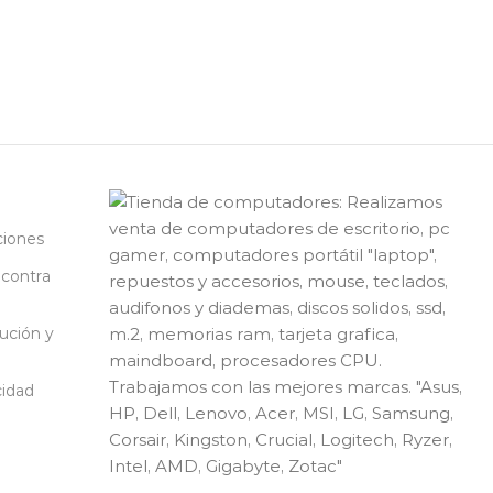
ciones
 contra
lución y
cidad