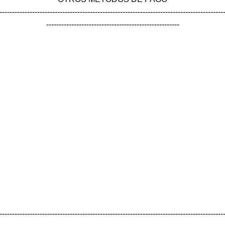
-----------------------------------------------------------------------------------------
-----------------------------------------------------
-----------------------------------------------------------------------------------------