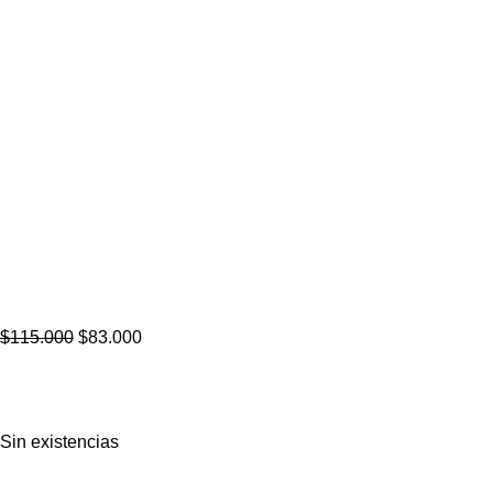
$
115.000
$
83.000
Sin existencias