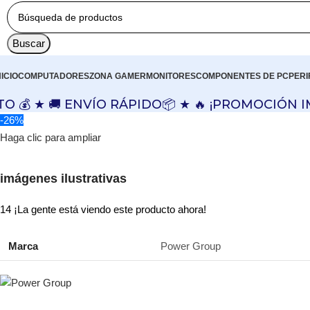
Buscar
NICIO
COMPUTADORES
ZONA GAMER
MONITORES
COMPONENTES DE PC
PERI
 ★ 🚚 ENVÍO RÁPIDO📦 ★ 🔥 ¡PROMOCIÓN IMPE
-26%
Haga clic para ampliar
imágenes ilustrativas
14
¡La gente está viendo este producto ahora!
Marca
Power Group