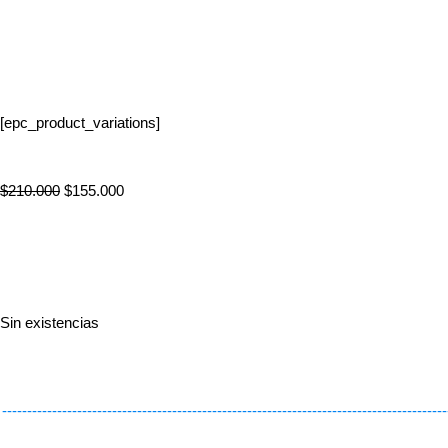
[epc_product_variations]
$
210.000
$
155.000
Sin existencias
-----------------------------------------------------------------------------------------