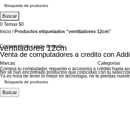
Buscar
0
Temas
$
0
Inicio
Productos etiquetados “ventiladores 12cm”
Compra ahora y paga después
ventiladores 12cm
Venta de computadores a credito con Addi
Marcas
Categorias
Compra tu computador, repuesto o accesorio a crédito hasta en
No se han encontrado productos que coincidan con tu selecció
Ya es hora de tener lo mejor en tecnología, no te pierdas nues
Buscar