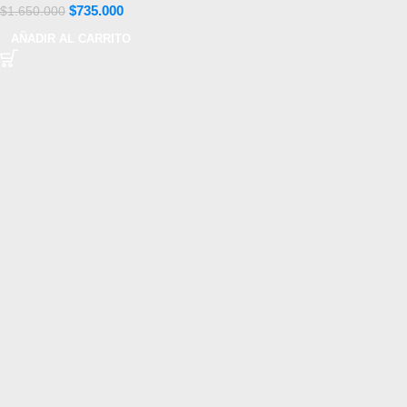
$
735.000
$
1.650.000
AÑADIR AL CARRITO