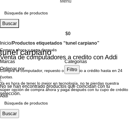
Menú
Buscar
$
0
Inicio
Productos etiquetados “tunel carpiano”
Compra ahora y paga después
tunel carpiano
Venta de computadores a credito con Addi
Marcas
Categorias
Ordenar por
Filtro
Compra tu computador, repuesto o accesorio a crédito hasta en 24
cuotas.
Ya es hora de tener lo mejor en tecnología, no te pierdas nuestra
No se han encontrado productos que coincidan con tu
súper opción de compra ahora y paga después con tu cupo de crédito
selección.
Addi
Buscar