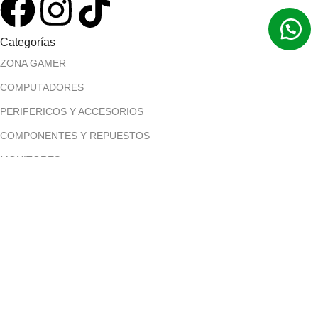
Categorías
ZONA GAMER
COMPUTADORES
PERIFERICOS Y ACCESORIOS
COMPONENTES Y REPUESTOS
MONITORES
Menú principal
Inicio
Tienda
Contáctanos
Políticas
Términos y condiciones
Políticas de pago contra entrega