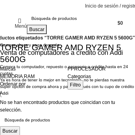
Inicio de sesión / regist
$
0
Menú
Buscar
ductos etiquetados “TORRE GAMER AMD RYZEN 5 5600G”
Compra ahora y paga después
TORRE GAMER AMD RYZEN 5
Venta de computadores a credito con Addi
5600G
Compra tu computador, repuesto o accesorio a crédito hasta en 24
Marcas
PPROCESADOR
cuotas.
MEMORIA RAM
Categorias
Ya es hora de tener lo mejor en tecnología, no te pierdas nuestra
Ordenar por
Filtro
súper opción de compra ahora y paga después con tu cupo de crédito
Addi
No se han encontrado productos que coincidan con tu
selección.
Buscar