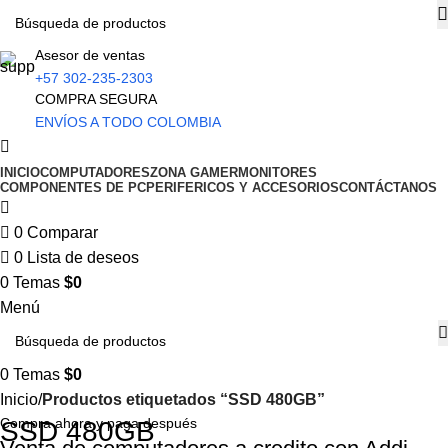
Asesor de ventas
+57 302-235-2303
COMPRA SEGURA
ENVÍOS A TODO COLOMBIA
INICIO
COMPUTADORES
ZONA GAMER
MONITORES
COMPONENTES DE PC
PERIFERICOS Y ACCESORIOS
CONTÁCTANOS
0
Comparar
0
Lista de deseos
0
Temas
$
0
Menú
0
Temas
$
0
Inicio
Productos etiquetados “SSD 480GB”
Compra ahora y paga después
SSD 480GB