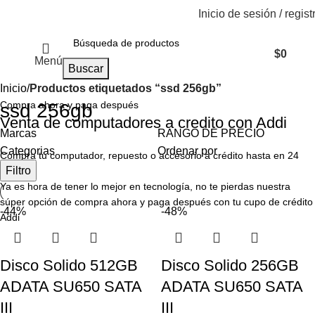
Inicio de sesión / regist
$
0
Menú
Buscar
Inicio
Productos etiquetados “ssd 256gb”
Compra ahora y paga después
ssd 256gb
Venta de computadores a credito con Addi
Marcas
RANGO DE PRECIO
Categorias
Ordenar por
Compra tu computador, repuesto o accesorio a crédito hasta en 24
Filtro
cuotas.
Ya es hora de tener lo mejor en tecnología, no te pierdas nuestra
súper opción de compra ahora y paga después con tu cupo de crédito
-44%
-48%
Addi
Disco Solido 512GB
Disco Solido 256GB
ADATA SU650 SATA
ADATA SU650 SATA
III
III