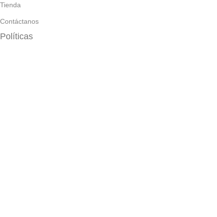
Tienda
Contáctanos
Políticas
Términos y condiciones
Políticas de pago contra entrega
Políticas de devolución y reembolso
Políticas de privacidad
Políticas de envío
Todos los derechos reservados
EPC - Tienda de computado
0
Comparar