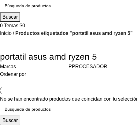
Buscar
0
Temas
$
0
Inicio
Productos etiquetados “portatil asus amd ryzen 5”
Compra ahora y paga después
portatil asus amd ryzen 5
Venta de computadores a credito con Addi
Marcas
PPROCESADOR
Compra tu computador, repuesto o accesorio a crédito hasta en
Ordenar por
Ya es hora de tener lo mejor en tecnología, no te pierdas nues
No se han encontrado productos que coincidan con tu selecció
Buscar