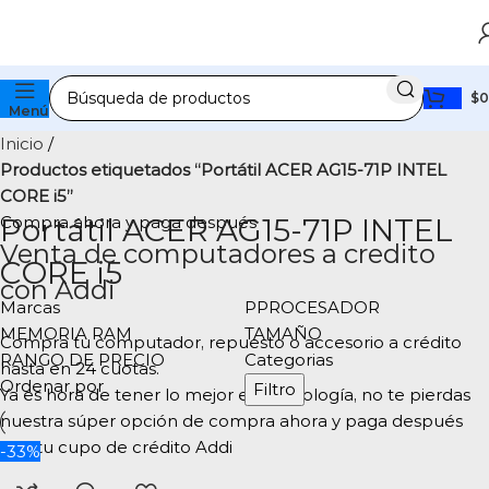
$
0
Menú
Inicio
Productos etiquetados “Portátil ACER AG15-71P INTEL
CORE i5”
Compra ahora y paga después
Portátil ACER AG15-71P INTEL
Venta de computadores a credito
CORE i5
con Addi
Marcas
PPROCESADOR
MEMORIA RAM
TAMAÑO
Compra tu computador, repuesto o accesorio a crédito
RANGO DE PRECIO
Categorias
hasta en 24 cuotas.
Ordenar por
Filtro
Ya es hora de tener lo mejor en tecnología, no te pierdas
nuestra súper opción de compra ahora y paga después
con tu cupo de crédito Addi
-33%