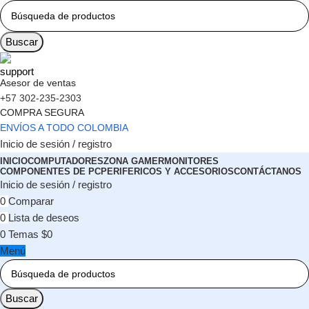
Buscar
Asesor de ventas
+57 302-235-2303
COMPRA SEGURA
ENVÍOS A TODO COLOMBIA
Inicio de sesión / registro
INICIO
COMPUTADORES
ZONA GAMER
MONITORES
COMPONENTES DE PC
PERIFERICOS Y ACCESORIOS
CONTÁCTANOS
Inicio de sesión / registro
0
Comparar
0
Lista de deseos
0
Temas
$
0
Menú
Buscar