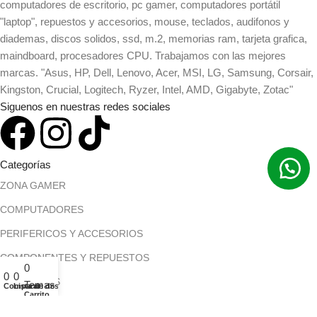
computadores de escritorio, pc gamer, computadores portátil
"laptop", repuestos y accesorios, mouse, teclados, audifonos y
diademas, discos solidos, ssd, m.2, memorias ram, tarjeta grafica,
maindboard, procesadores CPU. Trabajamos con las mejores
marcas. "Asus, HP, Dell, Lenovo, Acer, MSI, LG, Samsung, Corsair,
Kingston, Crucial, Logitech, Ryzer, Intel, AMD, Gigabyte, Zotac"
Siguenos en nuestras redes sociales
Categorías
ZONA GAMER
COMPUTADORES
PERIFERICOS Y ACCESORIOS
COMPONENTES Y REPUESTOS
0
0
0
MONITORES
Temas
Comparar
Lista de deseos
Carrito
Menú principal