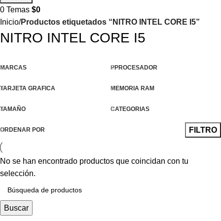
0
Temas
$
0
Inicio
Productos etiquetados “NITRO INTEL CORE I5”
NITRO INTEL CORE I5
Compra ahora y paga después
Venta de computadores a credito con
MARCAS
PPROCESADOR
Addi
Compra tu computador, repuesto o accesorio a crédito hasta
TARJETA GRAFICA
MEMORIA RAM
en 24 cuotas.
Ya es hora de tener lo mejor en tecnología, no te pierdas
TAMAÑO
CATEGORIAS
nuestra súper opción de compra ahora y paga después con
FILTRO
ORDENAR POR
tu cupo de crédito Addi
No se han encontrado productos que coincidan con tu
selección.
Buscar