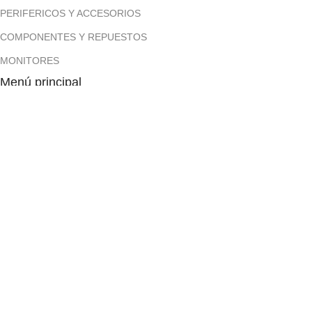
PERIFERICOS Y ACCESORIOS
COMPONENTES Y REPUESTOS
MONITORES
Menú principal
Inicio
Tienda
Contáctanos
Políticas
Términos y condiciones
Políticas de pago contra entrega
Políticas de devolución y reembolso
Políticas de privacidad
Políticas de envío