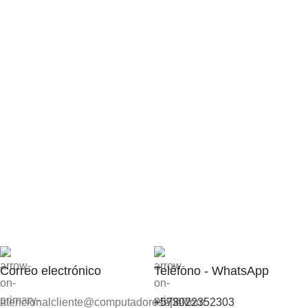
Correo electrónico
Teléfono - WhatsApp
atencionalcliente@computadoresepc.com
+573022352303