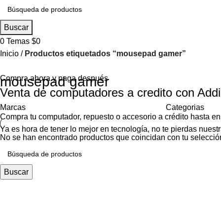
Buscar
0
Temas
$
0
Inicio
Productos etiquetados “mousepad gamer”
Compra ahora y paga después
mousepad gamer
Venta de computadores a credito con Addi
Marcas
Categorias
Compra tu computador, repuesto o accesorio a crédito hasta en
Ya es hora de tener lo mejor en tecnología, no te pierdas nues
No se han encontrado productos que coincidan con tu selecció
Buscar