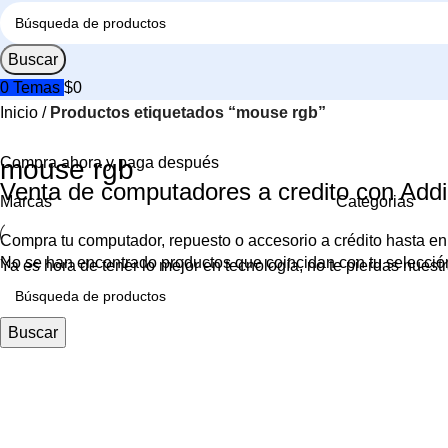
Buscar
0
Temas
$
0
Inicio
Productos etiquetados “mouse rgb”
Compra ahora y paga después
mouse rgb
Venta de computadores a credito con Addi
Marcas
Categorias
Compra tu computador, repuesto o accesorio a crédito hasta en
No se han encontrado productos que coincidan con tu selecció
Ya es hora de tener lo mejor en tecnología, no te pierdas nues
Buscar