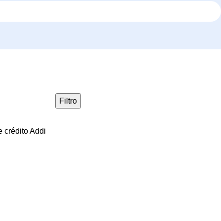
Filtro
 crédito Addi