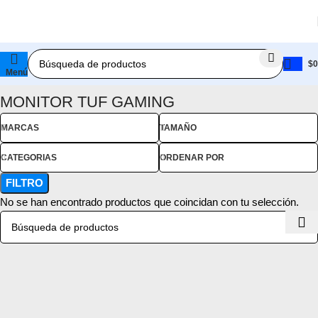
$
0
Menú
Inicio
Productos etiquetados “MONITOR TUF GAMING”
MONITOR TUF GAMING
Compra ahora y paga después
MARCAS
TAMAÑO
Venta de computadores a credito con
Addi
CATEGORIAS
ORDENAR POR
Compra tu computador, repuesto o accesorio a crédito hasta
FILTRO
en 24 cuotas.
No se han encontrado productos que coincidan con tu selección.
Ya es hora de tener lo mejor en tecnología, no te pierdas
nuestra súper opción de compra ahora y paga después con
tu cupo de crédito Addi