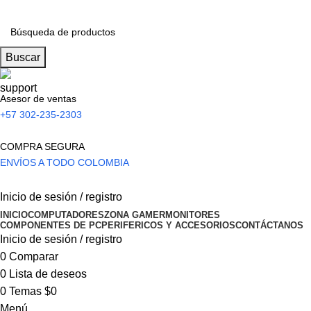
Buscar
Asesor de ventas
+57 302-235-2303
COMPRA SEGURA
ENVÍOS A TODO COLOMBIA
Inicio de sesión / registro
INICIO
COMPUTADORES
ZONA GAMER
MONITORES
COMPONENTES DE PC
PERIFERICOS Y ACCESORIOS
CONTÁCTANOS
Inicio de sesión / registro
0
Comparar
0
Lista de deseos
0
Temas
$
0
Menú