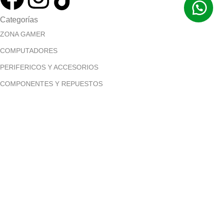
Categorías
ZONA GAMER
COMPUTADORES
PERIFERICOS Y ACCESORIOS
COMPONENTES Y REPUESTOS
MONITORES
Menú principal
Inicio
Tienda
Contáctanos
Políticas
Términos y condiciones
Políticas de pago contra entrega