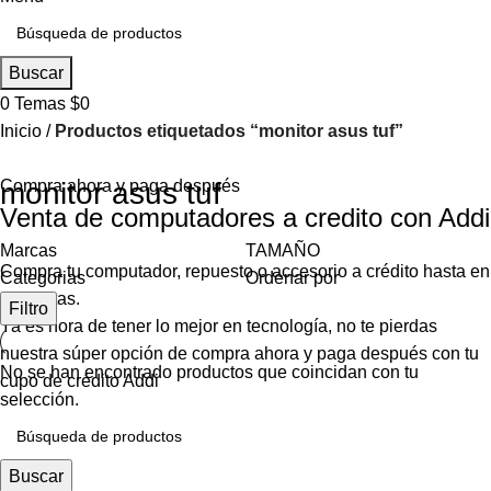
Buscar
0
Temas
$
0
Inicio
Productos etiquetados “monitor asus tuf”
Compra ahora y paga después
monitor asus tuf
Venta de computadores a credito con Addi
Marcas
TAMAÑO
Compra tu computador, repuesto o accesorio a crédito hasta en
Categorias
Ordenar por
24 cuotas.
Filtro
Ya es hora de tener lo mejor en tecnología, no te pierdas
nuestra súper opción de compra ahora y paga después con tu
No se han encontrado productos que coincidan con tu
cupo de crédito Addi
selección.
Buscar