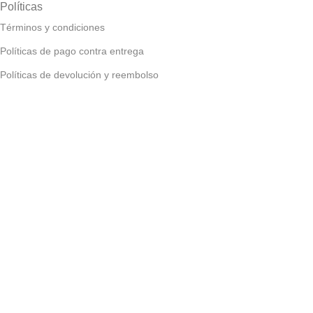
Políticas
Términos y condiciones
Políticas de pago contra entrega
Políticas de devolución y reembolso
Políticas de privacidad
Políticas de envío
Todos los derechos reservados
EPC - Tienda de
computadores
2025
Desarrollado por EPC Técnico de