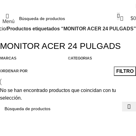
$
0
Menú
cio
Productos etiquetados “MONITOR ACER 24 PULGADS”
MONITOR ACER 24 PULGADS
Compra ahora y paga después
MARCAS
Venta de computadores a credito con
CATEGORIAS
Addi
FILTRO
ORDENAR POR
Compra tu computador, repuesto o accesorio a crédito
hasta en 24 cuotas.
No se han encontrado productos que coincidan con tu
Ya es hora de tener lo mejor en tecnología, no te
selección.
pierdas nuestra súper opción de compra ahora y paga
después con tu cupo de crédito Addi