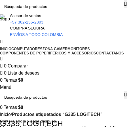
Asesor de ventas
+57 302-235-2303
COMPRA SEGURA
ENVÍOS A TODO COLOMBIA
INICIO
COMPUTADORES
ZONA GAMER
MONITORES
COMPONENTES DE PC
PERIFERICOS Y ACCESORIOS
CONTÁCTANOS
0
Comparar
0
Lista de deseos
0
Temas
$
0
Menú
0
Temas
$
0
Inicio
Productos etiquetados “G335 LOGITECH”
Compra ahora y paga después
G335 LOGITECH