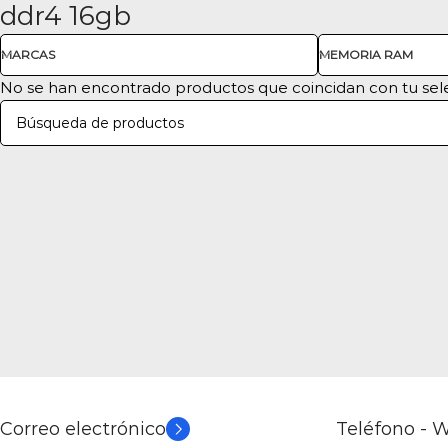
ddr4 16gb
Compra ahora y paga después
Venta de computadores a credito con
MARCAS
MEMORIA RAM
Compra tu computador, repuesto o accesorio a crédito hast
No se han encontrado productos que coincidan con tu sel
Ya es hora de tener lo mejor en tecnología, no te pierdas 
Correo electrónico
Teléfono - 