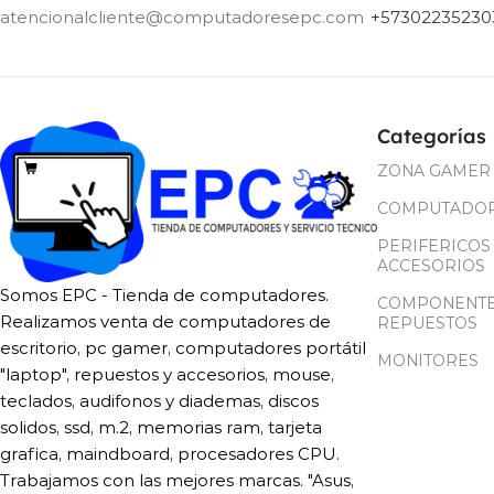
atencionalcliente@computadoresepc.com
+57302235230
Categorías
ZONA GAMER
COMPUTADO
PERIFERICOS
ACCESORIOS
Somos EPC - Tienda de computadores.
COMPONENTE
Realizamos venta de computadores de
REPUESTOS
escritorio, pc gamer, computadores portátil
MONITORES
"laptop", repuestos y accesorios, mouse,
teclados, audifonos y diademas, discos
solidos, ssd, m.2, memorias ram, tarjeta
grafica, maindboard, procesadores CPU.
Trabajamos con las mejores marcas. "Asus,