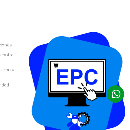
ciones
 contra
lución y
cidad