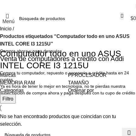
$
0
Menú
Inicio
Productos etiquetados “Computador todo en uno ASUS
INTEL CORE I3 1215U”
Compra ahora y paga después
Computador todo en uno ASUS
Venta de computadores a credito con Addi
INTEL CORE I3 1215U
Compra tu computador, repuesto o accesorio a crédito hasta en 24
Marcas
PPROCESADOR
cuotas.
MEMORIA RAM
TAMAÑO
Ya es hora de tener lo mejor en tecnología, no te pierdas nuestra
Categorias
Ordenar por
súper opción de compra ahora y paga después con tu cupo de crédito
Filtro
Addi
No se han encontrado productos que coincidan con tu
selección.