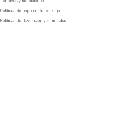
Términos y condiciones
Políticas de pago contra entrega
Políticas de devolución y reembolso
Políticas de privacidad
Políticas de envío
Todos los derechos reservados
EPC - Tienda de
computadores
2025
Desarrollado por EPC Técnico de
computadores en Armenia