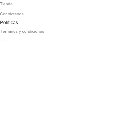
Tienda
Contáctanos
Políticas
Términos y condiciones
Políticas de pago contra entrega
Políticas de devolución y reembolso
Políticas de privacidad
Políticas de envío