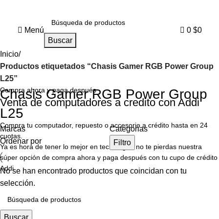
0
Menú
0
$
0
Buscar
Inicio
Productos etiquetados “Chasis Gamer RGB Power Group
L25”
Compra ahora y paga después
Chasis Gamer RGB Power Group
Venta de computadores a credito con Addi
L25
Compra tu computador, repuesto o accesorio a crédito hasta en 24
Marcas
Categorias
cuotas.
Ordenar por
Filtro
Ya es hora de tener lo mejor en tecnología, no te pierdas nuestra
súper opción de compra ahora y paga después con tu cupo de crédito
Addi
No se han encontrado productos que coincidan con tu
selección.
Buscar