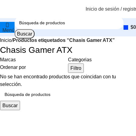
Inicio de sesión / regist
$
0
Menú
Buscar
Inicio
Productos etiquetados “Chasis Gamer ATX”
Compra ahora y paga después
Chasis Gamer ATX
Venta de computadores a credito con Addi
Marcas
Categorias
Ordenar por
Filtro
Compra tu computador, repuesto o accesorio a crédito hasta en 24
cuotas.
No se han encontrado productos que coincidan con tu
Ya es hora de tener lo mejor en tecnología, no te pierdas nuestra
selección.
súper opción de compra ahora y paga después con tu cupo de crédito
Addi
Buscar