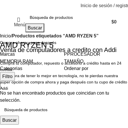
Inicio de sesión / regist
$
0
Menú
Buscar
Inicio
Productos etiquetados “AMD RYZEN 5”
Compra ahora y paga después
AMD RYZEN 5
Venta de computadores a credito con Addi
Marcas
PPROCESADOR
MEMORIA RAM
TAMAÑO
Compra tu computador, repuesto o accesorio a crédito hasta en 24
Categorias
Ordenar por
cuotas.
Ya es hora de tener lo mejor en tecnología, no te pierdas nuestra
Filtro
súper opción de compra ahora y paga después con tu cupo de crédito
Addi
No se han encontrado productos que coincidan con tu
selección.
Buscar